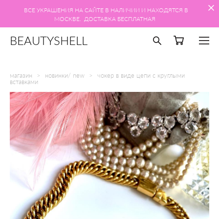
ВСЕ УКРАШЕНИЯ НА САЙТЕ В НАЛИЧИИ И НАХОДЯТСЯ В
МОСКВЕ. ДОСТАВКА БЕСПЛАТНАЯ
BEAUTYSHELL
магазин
>
новинки/ new
>
чокер в виде цепи с круглыми
вставками