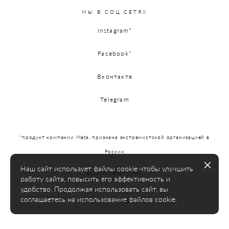
МЫ В СОЦ.СЕТЯХ
Instagram*
Facebook*
Вконтакте
Telegram
*продукт компании Meta, признана экстремистской организацией в
России
Наш сайт использует файлы cookie чтобы улучшить
©2026 Beautyshell
работу сайта, повысить его эффективность и
удобство. Продолжая использовать сайт, вы
соглашаетесь на использование файлов cookie.
сайт от vigbo