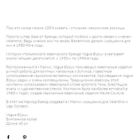
ДОБАВИТЬ В КОРЗИНУ
Про это колье можно 100% сказать - стильная, лаконичная роскошь
Просто супер база от бренда, который глубоко и долго связан с именем
Valentino. Ведь именно они по заказу Валентино делали украшения для
них в 1980-90-е годы.
История итальянского ювелирного бренда Vogue Bijoux охватывает
около четырех десятилетий, с 1950-х по 1990-е годы.
Расположенный в Италии, Vogue Bijoux производил ювелирные изделия
ручной работы для элитных магазинов и бутиков. Известные
использованием высококачественных компонентов, произведения Vogue
Bijoux редки и очень коллекционны. Традиционно ювелиры этой
компании использовали ювелирный сплав золотого тона, блестящую
эмаль и художественное стекло. Компания была наиболее активной в
1980-х годах, создав изысканные ювелирные изделия Haute Couture.
В этот же период бренд создавал в Италии украшения для Valentino и
Ugo Correani.
Vogue Bijoux
Винтажное колье
Длина 40 см