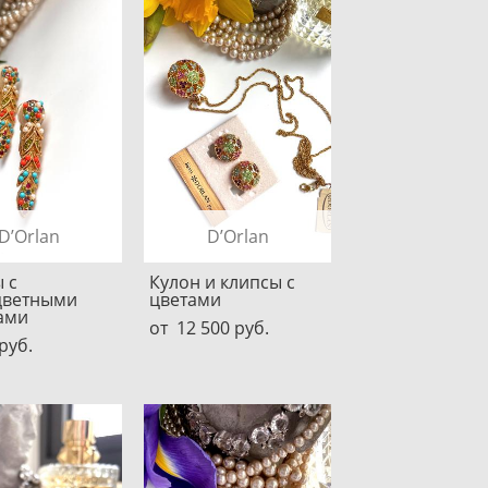
D’Orlan
D’Orlan
 с
Кулон и клипсы с
цветными
цветами
ами
от 12 500 pуб.
pуб.