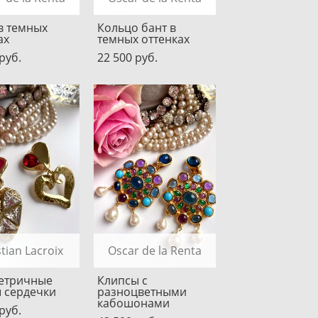
в темных
Кольцо бант в
ах
темных оттенках
pуб.
22 500 pуб.
stian Lacroix
Oscar de la Renta
етричные
Клипсы с
 сердечки
разноцветными
кабошонами
pуб.