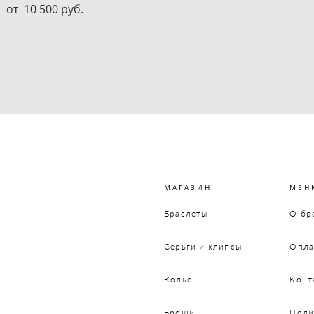
от 10 500 pуб.
МАГАЗИН
МЕН
Браслеты
О бр
Серьги и клипсы
Опла
Колье
Конт
Броши
Поли