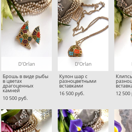
D’Orlan
D’Orlan
Брошь в виде рыбы
Кулон шар с
Клипсы
в цветах
разноцветными
разно
драгоценных
вставками
вставк
камней
16 500 pуб.
12 500 
10 500 pуб.