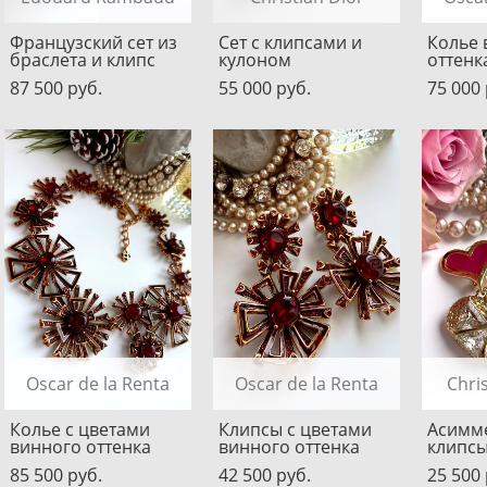
Французский сет из
Сет с клипсами и
Колье 
браслета и клипс
кулоном
оттенк
87 500 pуб.
55 000 pуб.
75 000 
Oscar de la Renta
Oscar de la Renta
Chri
Колье с цветами
Клипсы с цветами
Асимм
винного оттенка
винного оттенка
клипсы
85 500 pуб.
42 500 pуб.
25 500 