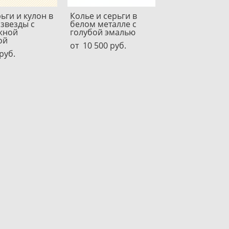
рьги и кулон в
Колье и серьги в
звезды с
белом металле с
жной
голубой эмалью
ой
от 10 500 pуб.
pуб.