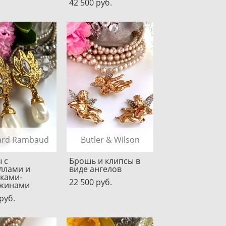
42 500 pуб.
ard Rambaud
Butler & Wilson
 с
Брошь и клипсы в
ллами и
виде ангелов
ками-
22 500 pуб.
жинами
pуб.