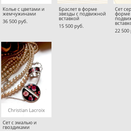
Колье с цветами и
Браслет в форме
Сет се
жемчужинами
звезды с подвижной
форме 
вставкой
подви
36 500 pуб.
вставк
15 500 pуб.
22 500 
Christian Lacroix
Сет с эмалью и
гвоздиками