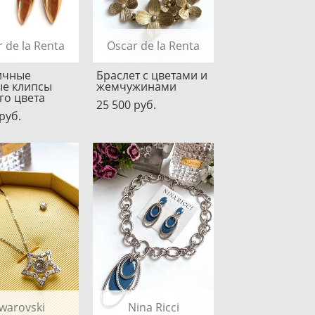
 de la Renta
Oscar de la Renta
ичные
Браслет с цветами и
ые клипсы
жемчужинами
го цвета
25 500 pуб.
pуб.
warovski
Nina Ricci