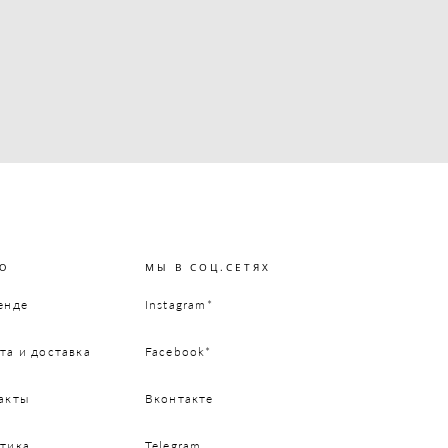
Ю
МЫ В СОЦ.СЕТЯХ
енде
Instagram*
та и доставка
Facebook*
акты
Вконтакте
тика
Telegram