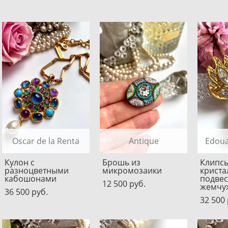
Oscar de la Renta
Antique
Edou
Кулон с
Брошь из
Клипсы
разноцветными
микромозаики
криста
кабошонами
подвес
12 500 pуб.
жемчу
36 500 pуб.
32 500 