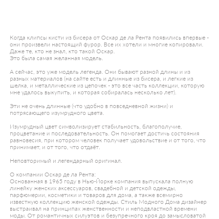
ДОБАВИТЬ В КОРЗИНУ
Когда клипсы кисти из бисера от Оскар де ла Рента появились впервые -
они произвели настоящий фурор. Все их хотели и многие копировали.
Даже те, кто не знал, кто такой Оскар.
Это была самая желанная модель.
А сейчас, это уже модель легенда. Они бывают разной длины и из
разных материалов (на сайте есть и длинные из бисера, и легкие из
шелка, и металлические из цепочек - это все часть коллекции, которую
мне удалось выкупить, и которая собиралась несколько лет).
Эти не очень длинные (что удобно в повседневной жизни) и
потрясающего изумрудного цвета.
Изумрудный цвет символизирует стабильность, благополучие,
процветание и последовательность. Он помогает достичь состояния
равновесия, при котором человек получает удовольствие и от того, что
принимает, и от того, что отдаёт.
Неповторимый и легендарный оригинал.
О компании Оскар де ла Рента:
Основанная в 1965 году в Нью-Йорке компания выпускала полную
линейку женских аксессуаров, свадебной и детской одежды,
парфюмерии, косметики и товаров для дома, а также всемирно
известную коллекцию женской одежды. Стиль Модного Дома дизайнер
выстраивал на принципах женственности и неподвластной времени
моды. От романтичных силуэтов и безупречного кроя до замысловатой