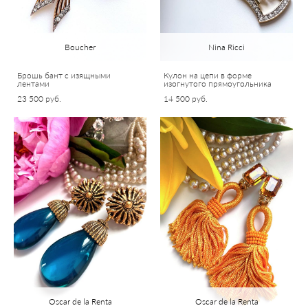
Boucher
Nina Ricci
Брошь бант с изящными
Кулон на цепи в форме
лентами
изогнутого прямоугольника
23 500 pуб.
14 500 pуб.
Oscar de la Renta
Oscar de la Renta