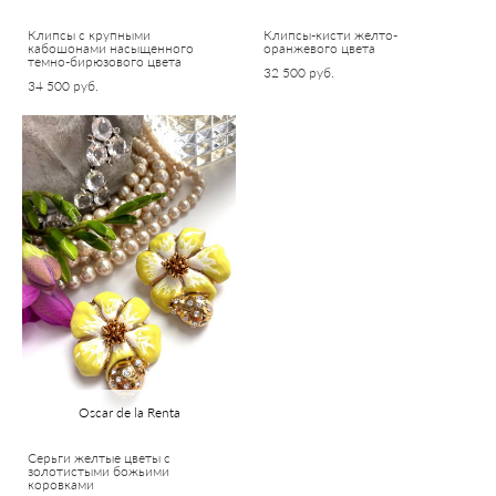
Клипсы с крупными
Клипсы-кисти желто-
кабошонами насыщенного
оранжевого цвета
темно-бирюзового цвета
32 500 pуб.
34 500 pуб.
Oscar de la Renta
Серьги желтые цветы с
золотистыми божьими
коровками