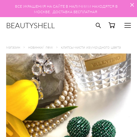
ВСЕ УКРАШЕНИЯ НА САЙТЕ В НАЛИЧИИ И НАХОДЯТСЯ В
МОСКВЕ. ДОСТАВКА БЕСПЛАТНАЯ
BEAUTYSHELL
магазин
>
новинки/ new
>
клипсы-кисти изумрудного цвета