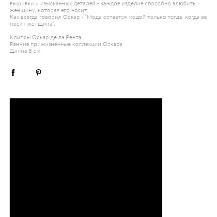
вышивки и изысканных деталей - каждое изделие способно влюбить
женщину, которая его носит.
Как всегда говорил Оскар - “Мода остается модой только тогда, когда ее
носит женщина”.
Клипсы Оскар де ла Рента
Ранние прижизненные коллекции Оскара
Длина 8 см