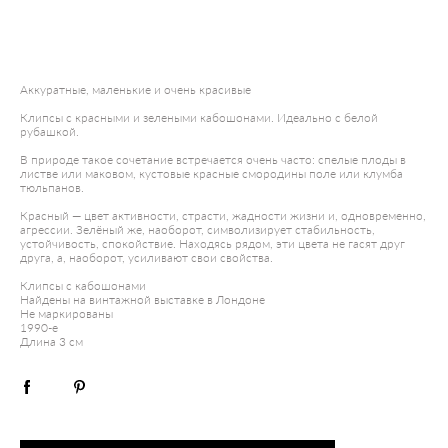
ДОБАВИТЬ В КОРЗИНУ
Аккуратные, маленькие и очень красивые
Клипсы с красными и зелеными кабошонами. Идеально с белой
рубашкой.
В природе такое сочетание встречается очень часто: спелые плоды в
листве или маковом, кустовые красные смородины поле или клумба
тюльпанов.
Красный — цвет активности, страсти, жадности жизни и, одновременно,
агрессии. Зелёный же, наоборот, символизирует стабильность,
устойчивость, спокойствие. Находясь рядом, эти цвета не гасят друг
друга, а, наоборот, усиливают свои свойства.
Клипсы с кабошонами
Найдены на винтажной выставке в Лондоне
Не маркированы
1990-е
Длина 3 см