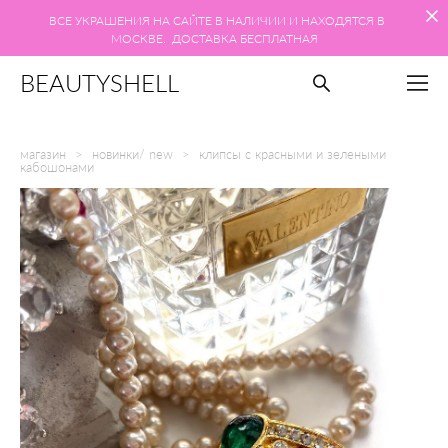
ВСЕ УКРАШЕНИЯ НА САЙТЕ В НАЛИЧИИ И НАХОДЯТСЯ В
МОСКВЕ. ДОСТАВКА БЕСПЛАТНАЯ
BEAUTYSHELL
магазин
>
новинки/ new
>
клипсы с красными и зелеными
кабошонами