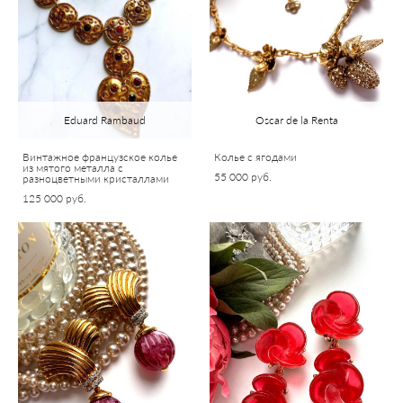
Eduard Rambaud
Oscar de la Renta
Винтажное французское колье
Колье с ягодами
из мятого металла с
55 000 pуб.
разноцветными кристаллами
125 000 pуб.