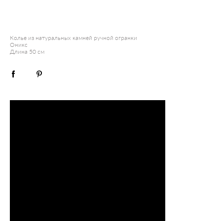
ДОБАВИТЬ В КОРЗИНУ
Колье из натуральных камней ручной огранки
Оникс
Длина 50 см