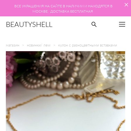
ВСЕ УКРАШЕНИЯ НА САЙТЕ В НАЛИЧИИ И НАХОДЯТСЯ В
МОСКВЕ. ДОСТАВКА БЕСПЛАТНАЯ
BEAUTYSHELL
магазин
>
новинки/ new
>
кулон с разноцветными вставками