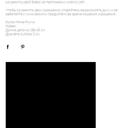
сохранить свой блеск на протяжении многих лет.
Чтобы сохранить свои украшения, старайтесь не распылять духи и не
работайте с химическими продуктами во время ношения украшений.
Кулон Нина Риччи
Новая
Длина цепочки 38-43 см
Диаметр кулона 2 см