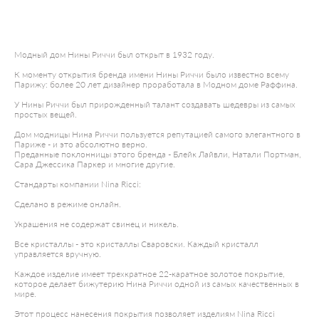
ДОБАВИТЬ В КОРЗИНУ
Модный дом Нины Риччи был открыт в 1932 году.⠀
К моменту открытия бренда имени Нины Риччи было известно всему
Парижу: более 20 лет дизайнер проработала в Модном доме Раффина.
У Нины Риччи был прирожденный талант создавать шедевры из самых
простых вещей.
Дом модницы Нина Риччи пользуется репутацией самого элегантного в
Париже - и это абсолютно верно.
Преданные поклонницы этого бренда - Блейк Лайвли, Натали Портман,
Сара Джессика Паркер и многие другие.
Стандарты компании Nina Ricci:
Сделано в режиме онлайн.
Украшения не содержат свинец и никель.
Все кристаллы - это кристаллы Сваровски. Каждый кристалл
управляется вручную.
Каждое изделие имеет трехкратное 22-каратное золотое покрытие,
которое делает бижутерию Нина Риччи одной из самых качественных в
мире.
Этот процесс нанесения покрытия позволяет изделиям Nina Ricci