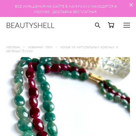
ВСЕ УКРАШЕНИЯ НА САЙТЕ В НАЛИЧИИ И НАХОДЯТСЯ В
МОСКВЕ. ДОСТАВКА БЕСПЛАТНАЯ
BEAUTYSHELL
магазин
>
новинки/ new
>
колье из натуральных красных и
зеленых бусин