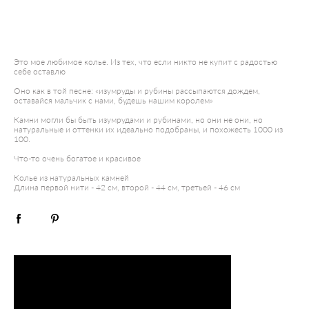
ДОБАВИТЬ В КОРЗИНУ
Это мое любимое колье. Из тех, что если никто не купит с радостью
себе оставлю
Оно как в той песне: «изумруды и рубины рассыпаются дождем,
оставайся мальчик с нами, будешь нашим королем»
Камни могли бы быть изумрудами и рубинами, но они не они, но
натуральные и оттенки их идеально подобраны, и похожесть 1000 из
100.
Что-то очень богатое и красивое
Колье из натуральных камней
Длина первой нити - 42 см, второй - 44 см, третьей - 46 см