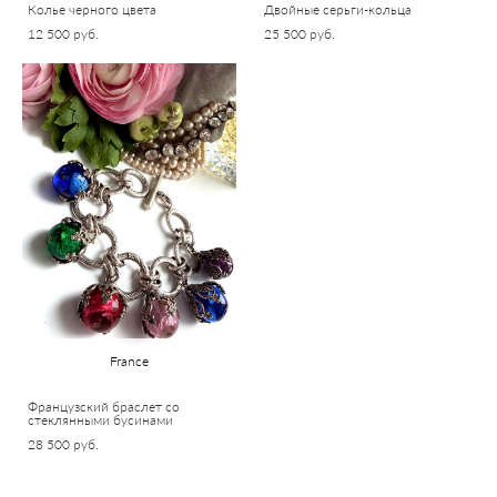
Колье черного цвета
Двойные серьги-кольца
12 500 pуб.
25 500 pуб.
France
Французский браслет со
стеклянными бусинами
28 500 pуб.